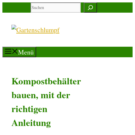
Zum
Suchen
Inhalt
springen
Menü
Kompostbehälter
bauen, mit der
richtigen
Anleitung