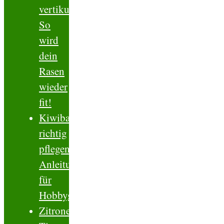
vertikutieren.
So
wird
dein
Rasen
wieder
fit!
Kiwibaum
richtig
pflegen.
Anleitung
für
Hobbygärtner
Zitronengeranie.