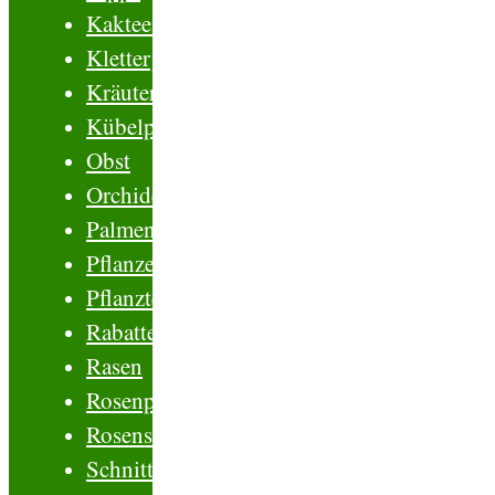
Kakteen
Kletterpflanzen
Kräuter
Kübelpflanzen
Obst
Orchideen
Palmen
Pflanzenschutz
Pflanztechnik
Rabatten
Rasen
Rosenpflegen
Rosensorten
Schnittblumen