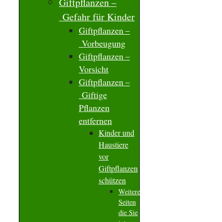
Giftpflanzen –
Gefahr für Kinder
Giftpflanzen –
Vorbeugung
Giftpflanzen –
Vorsicht
Giftpflanzen –
Giftige
Pflanzen
entfernen
Kinder und
Haustiere
vor
Giftpflanzen
schützen
Weitere
Seiten
die Sie