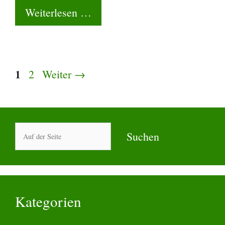
Weiterlesen …
Seite
1
Seite
2
Weiter
→
Suchen
Suchen
Kategorien