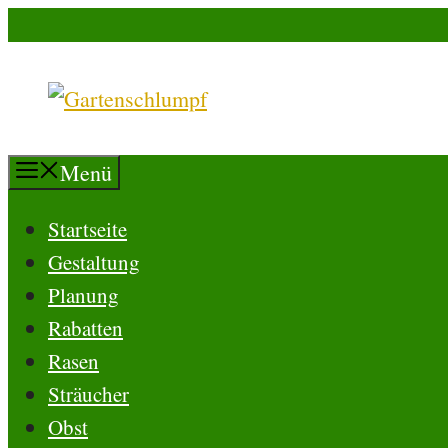
Zum
Suchen
Inhalt
springen
Menü
Startseite
Gestaltung
Planung
Rabatten
Rasen
Sträucher
Obst