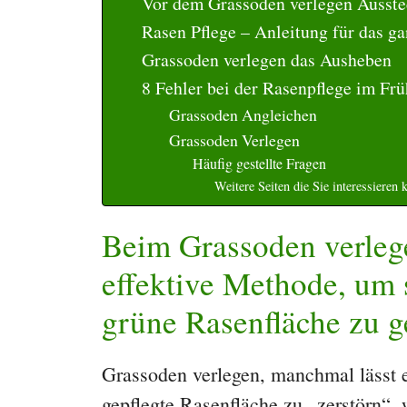
Vor dem Grassoden verlegen Ausst
Rasen Pflege – Anleitung für das ga
Grassoden verlegen das Ausheben
8 Fehler bei der Rasenpflege im Fru
Grassoden Angleichen
Grassoden Verlegen
Häufig gestellte Fragen
Weitere Seiten die Sie interessieren 
Beim Grassoden verlege
effektive Methode, um 
grüne Rasenfläche zu g
Grassoden verlegen, manchmal lässt e
gepflegte Rasenfläche zu „zerstörn“