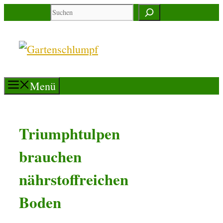
Zum
Suchen
Inhalt
springen
Menü
Triumphtulpen
brauchen
nährstoffreichen
Boden