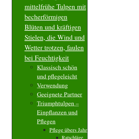
mittelfrühe Tulpen mit
becherförmigen
Blüten und kräftigen
Stielen, die Wind und
Wetter trotzen, faulen
bei Feuchtigkeit
Klassisch schön
und pflegeleicht
Verwendung
Geeignete Partner
Triumphtulpen –
Einpflanzen und
Pflegen
Pflege übers Jahr
Ratschläge