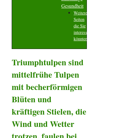
Gesundheit
Weitere
Seiten
die Sie
interessieren
könnten
Triumphtulpen sind
mittelfrühe Tulpen
mit becherförmigen
Blüten und
kräftigen Stielen, die
Wind und Wetter
trotzen, faulen bei