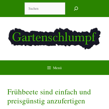
Zum
Suchen
Inhalt
springen
Menü
Frühbeete sind einfach und
preisgünstig anzufertigen