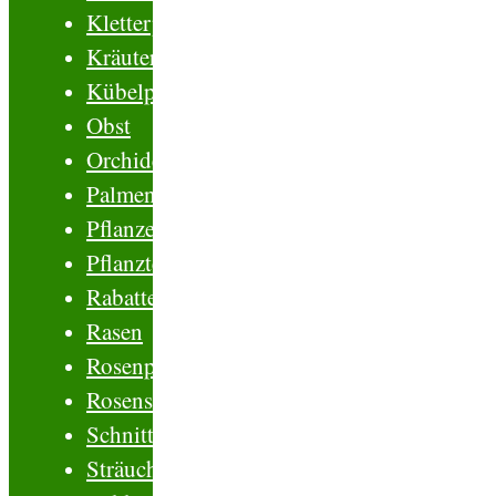
Kletterpflanzen
Kräuter
Kübelpflanzen
Obst
Orchideen
Palmen
Pflanzenschutz
Pflanztechnik
Rabatten
Rasen
Rosenpflegen
Rosensorten
Schnittblumen
Sträucher