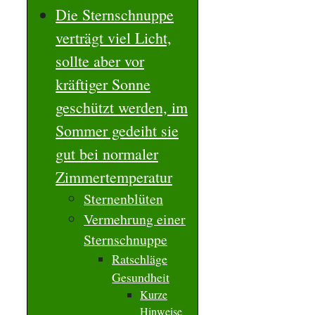
Die Sternschnuppe
verträgt viel Licht,
sollte aber vor
kräftiger Sonne
geschützt werden, im
Sommer gedeiht sie
gut bei normaler
Zimmertemperatur
Sternenblüten
Vermehrung einer
Sternschnuppe
Ratschläge
Gesundheit
Kurze
Hinweise