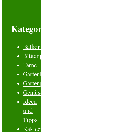
Kategorien
Balkonblumen
Blütenpflanzen
Farne
Gartenboden
Gartenplanung
Gemüse
Ideen
und
Tipps
Kakteen