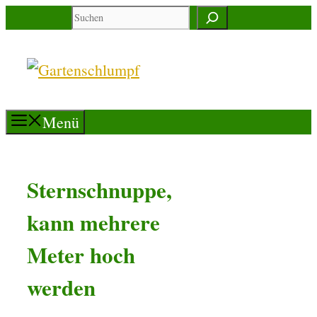
Zum
Suchen
Inhalt
springen
Menü
Sternschnuppe,
kann mehrere
Meter hoch
werden