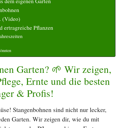
us dem eigenen Garten
enbohnen
. (Video)
 ertragreiche Pflanzen
ahreszeiten
könnten
nen Garten? 🌱 Wir zeigen,
Pflege, Ernte und die besten
ger & Profis!
se! Stangenbohnen sind nicht nur lecker,
eden Garten. Wir zeigen dir, wie du mit