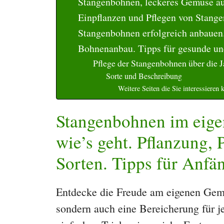
Stangenbohnen, leckeres Gemüse a
Einpflanzen und Pflegen von Stang
Stangenbohnen erfolgreich anbauen
Bohnenanbau. Tipps für gesunde und
Pflege der Stangenbohnen über die J
Sorte und Beschreibung
Weitere Seiten die Sie interessieren 
Stangenbohnen im eige
wie’s geht. Pflanzung, 
Sorten. Tipps für Anfän
Entdecke die Freude am eigenen Gemü
sondern auch eine Bereicherung für j