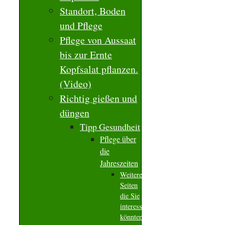
Standort, Boden
und Pflege
Pflege von Aussaat
bis zur Ernte
Kopfsalat pflanzen.
(Video)
Richtig gießen und
düngen
Tipp Gesundheit
Pflege über
die
Jahreszeiten
Weitere
Seiten
die Sie
interessieren
könnten