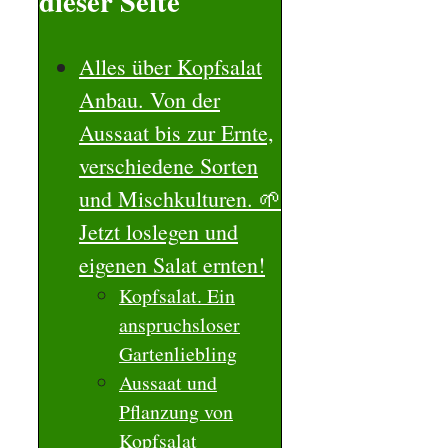
dieser Seite
Alles über Kopfsalat
Anbau. Von der
Aussaat bis zur Ernte,
verschiedene Sorten
und Mischkulturen. 🌱
Jetzt loslegen und
eigenen Salat ernten!
Kopfsalat. Ein
anspruchsloser
Gartenliebling
Aussaat und
Pflanzung von
Kopfsalat