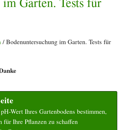
im Garten. Tests für
n
/
Bodenuntersuchung im Garten. Tests für
. Danke
eite
 pH-Wert Ihres Gartenbodens bestimmen,
für Ihre Pflanzen zu schaffen