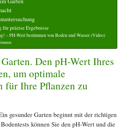
 im Garten
macht
enuntersuchung
für präzise Ergebnisse
ung! – PH-Wert bestimmen von Boden und Wasser (Video)
könnten
Garten. Den pH-Wert Ihres
en, um optimale
für Ihre Pflanzen zu
in gesunder Garten beginnt mit der richtigen
 Bodentests können Sie den pH-Wert und die