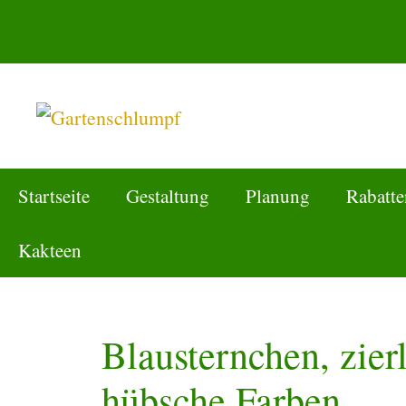
Zum
Inhalt
springen
Startseite
Gestaltung
Planung
Rabatte
Kakteen
Blausternchen, zie
hübsche Farben