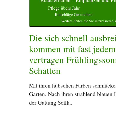
Blausternchen – Einpflanzen und Pf
Pflege übers Jahr
Ratschläge Gesundheit
Weitere Seiten die Sie interessieren 
Die sich schnell ausbr
kommen mit fast jedem
vertragen Frühlingsson
Schatten
Mit ihren hübschen Farben schmücke
Garten. Nach ihren strahlend blauen B
der Gattung Scilla.